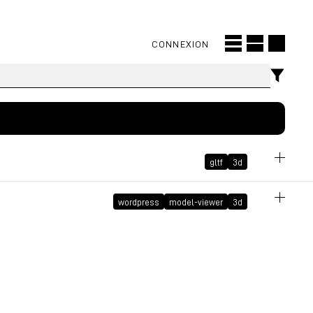
CONNEXION
gltf
3d
March 29, 2023 at 11:15:18 AM GMT+2
wordpress
model-viewer
3d
March 28, 2023 at 10:49:23 AM GMT+2