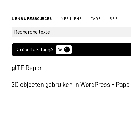
LIENS & RESSOURCES
MES LIENS
TAGS
RSS
2 résultats taggé
3d
glTF Report
Permalien
3D objecten gebruiken in WordPress – Papa
Permalien