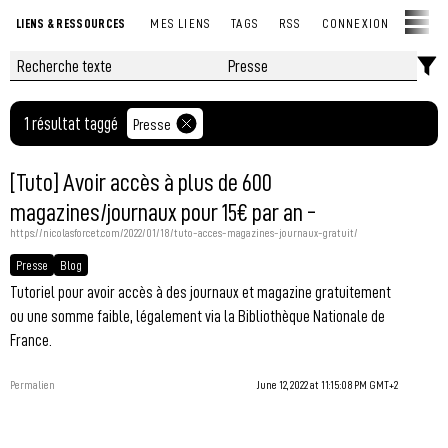
LIENS & RESSOURCES
MES LIENS
TAGS
RSS
CONNEXION
1 résultat taggé
Presse
[Tuto] Avoir accès à plus de 600
magazines/journaux pour 15€ par an -
https://nicolasforcet.com/2022/01/18/tuto-acces-magazines-journaux-gratuit/
Presse
Blog
Tutoriel pour avoir accès à des journaux et magazine gratuitement
ou une somme faible, légalement via la Bibliothèque Nationale de
France.
Permalien
June 12, 2022 at 11:15:08 PM GMT+2