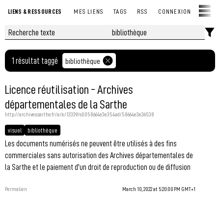
LIENS & RESSOURCES
MES LIENS
TAGS
RSS
CONNEXION
1 résultat taggé
bibliothèque
Licence réutilisation - Archives
départementales de la Sarthe
http://archives.sarthe.fr/ark:/13339/s0058664e3e354ad/58664e3e36538
visuel
bibliothèque
Les documents numérisés ne peuvent être utilisés à des fins
commerciales sans autorisation des Archives départementales de
la Sarthe et le paiement d'un droit de reproduction ou de diffusion
Permalien
March 10, 2022 at 5:20:00 PM GMT+1