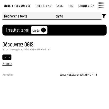
LIENS & RESSOURCES
MES LIENS
TAGS
RSS
CONNEXION
1 résultat taggé
carto
Découvrez QGIS
https://www.qgis.org/fr/site/about/index.html
carto
#carto
Permalien
January 28, 2023 at 6:24:43 PM GMT+1