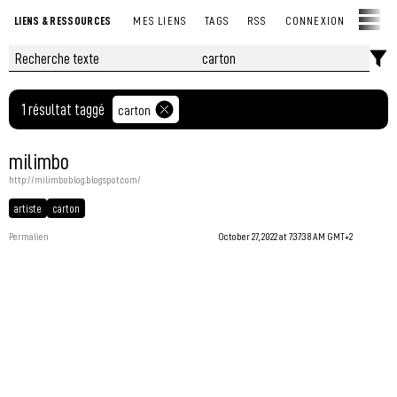
LIENS & RESSOURCES
MES LIENS
TAGS
RSS
CONNEXION
1 résultat taggé
carton
milimbo
http://milimboblog.blogspot.com/
artiste
carton
Permalien
October 27, 2022 at 7:37:38 AM GMT+2