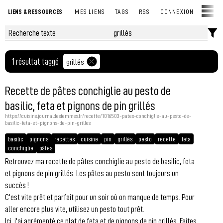
LIENS & RESSOURCES
MES LIENS
TAGS
RSS
CONNEXION
1 résultat taggé
grillés
Recette de pâtes conchiglie au pesto de
basilic, feta et pignons de pin grillés
https://cuisine.journaldesfemmes.fr/recette/1016503-pates-conchiglie-au-pesto-de-
basilic-feta-et-pignons-de-pin-grilles
basilic
pignons
recettes
cuisine
pin
grillés
pesto
recette
feta
conchiglie
pâtes
Retrouvez ma recette de pâtes conchiglie au pesto de basilic, feta
et pignons de pin grillés. Les pâtes au pesto sont toujours un
succès !
C'est vite prêt et parfait pour un soir où on manque de temps. Pour
aller encore plus vite, utilisez un pesto tout prêt.
Ici, j'ai agrémenté ce plat de feta et de pignons de pin grillés. Faites