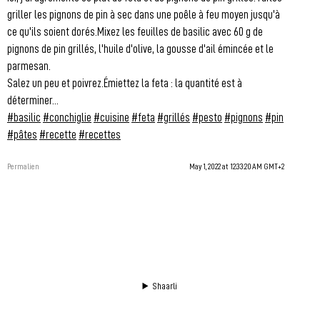
griller les pignons de pin à sec dans une poêle à feu moyen jusqu'à
ce qu'ils soient dorés.Mixez les feuilles de basilic avec 60 g de
pignons de pin grillés, l'huile d'olive, la gousse d'ail émincée et le
parmesan.
Salez un peu et poivrez.Émiettez la feta : la quantité est à
déterminer...
#basilic
#conchiglie
#cuisine
#feta
#grillés
#pesto
#pignons
#pin
#pâtes
#recette
#recettes
Permalien
May 1, 2022 at 12:33:20 AM GMT+2
Shaarli