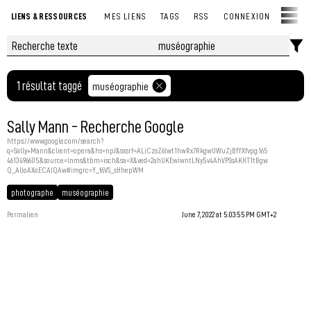
LIENS & RESSOURCES
MES LIENS
TAGS
RSS
CONNEXION
1 résultat taggé
muséographie
Sally Mann - Recherche Google
https://www.google.com/search?
q=Sally+Mann&client=opera&hs=npJ&sxsrf=ALiCzsZ6Iwt1hwRx7RkgwUWuZjBfYXfvpg:165
4613496605&source=lnms&tbm=isch&sa=X&ved=2ahUKEwiwntLNy5v4AhVPSsAKHT1tBgw
Q_AUoAXoECAIQAw#imgrc=Y_f6VS_sHhepWM
photographe
muséographie
Permalien
June 7, 2022 at 5:03:55 PM GMT+2