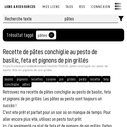
LIENS & RESSOURCES
MES LIENS
TAGS
RSS
CONNEXION
1 résultat taggé
pâtes
Recette de pâtes conchiglie au pesto de
basilic, feta et pignons de pin grillés
https://cuisine.journaldesfemmes.fr/recette/1016503-pates-conchiglie-au-pesto-de-
basilic-feta-et-pignons-de-pin-grilles
basilic
pignons
recettes
cuisine
pin
grillés
pesto
recette
feta
conchiglie
pâtes
Retrouvez ma recette de pâtes conchiglie au pesto de basilic, feta
et pignons de pin grillés. Les pâtes au pesto sont toujours un
succès !
C'est vite prêt et parfait pour un soir où on manque de temps. Pour
aller encore plus vite, utilisez un pesto tout prêt.
Ici, j'ai agrémenté ce plat de feta et de pignons de pin grillés. Faites