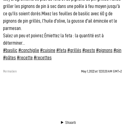
griller les pignons de pin à sec dans une poêle à feu moyen jusqu'à
ce qu'ils soient dorés.Mixez les feuilles de basilic avec 60 g de
pignons de pin grillés, l'huile d'olive, la gousse d'ail émincée et le
parmesan.
Salez un peu et poivrez.Émiettez la feta : la quantité est à
déterminer...
#basilic
#conchiglie
#cuisine
#feta
#grillés
#pesto
#pignons
#pin
#pâtes
#recette
#recettes
Permalien
May 1, 2022 at 12:33:20 AM GMT+2
Shaarli