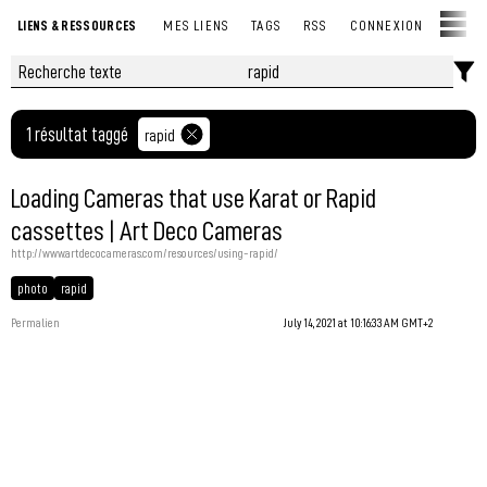
LIENS & RESSOURCES
MES LIENS
TAGS
RSS
CONNEXION
1 résultat taggé
rapid
Loading Cameras that use Karat or Rapid
cassettes | Art Deco Cameras
http://www.artdecocameras.com/resources/using-rapid/
photo
rapid
Permalien
July 14, 2021 at 10:16:33 AM GMT+2