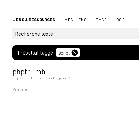
LIENS & RESSOURCES
MES LIENS
TAGS
RSS
1 résultat taggé
script
phpthumb
http://phpthumb.sourceforge.net/
Permalien