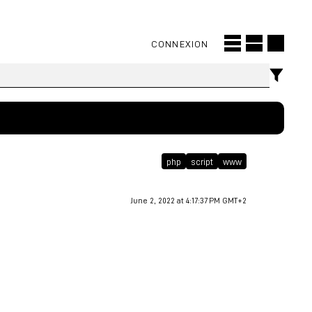
CONNEXION
php
script
www
June 2, 2022 at 4:17:37 PM GMT+2