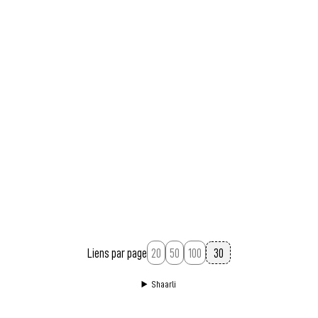
wayfinding projects, interaction design an scenographics.
Permalien
March 5, 2021 at 7:11:54 PM GMT+1
Liens par page
20
50
100
Shaarli