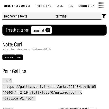
LIENS & RESSOURCES
MES LIENS
TAGS
RSS
CONNEXION
1 résultat taggé
terminal
Note: Curl
https://liens.rolandtisserand.fr/shaare/OtBkXw
terminal
mac
Pour Gallica
curl
"https://gallica.bnf.fr/iiif/ark:/12148/btv1b105
44640k/f[2-19]/full/full/0/native.jpg" -o
"gallica_#1.jpg"
Permalien
October 19, 2022 at 6:08:03 PM GMT+2