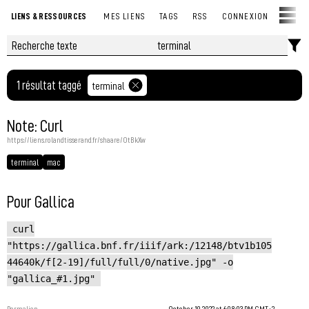
LIENS & RESSOURCES
MES LIENS
TAGS
RSS
CONNEXION
1 résultat taggé
terminal
Note: Curl
https://liens.rolandtisserand.fr/shaare/OtBkXw
terminal
mac
Pour Gallica
curl
"https://gallica.bnf.fr/iiif/ark:/12148/btv1b105
44640k/f[2-19]/full/full/0/native.jpg" -o
"gallica_#1.jpg"
Permalien
October 19, 2022 at 6:08:03 PM GMT+2