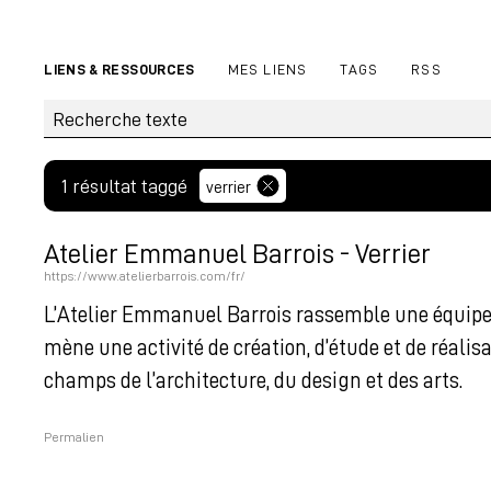
LIENS & RESSOURCES
MES LIENS
TAGS
RSS
1 résultat taggé
verrier
Atelier Emmanuel Barrois - Verrier
https://www.atelierbarrois.com/fr/
L’Atelier Emmanuel Barrois rassemble une équipe pl
mène une activité de création, d’étude et de réalis
champs de l’architecture, du design et des arts.
Permalien