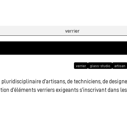
verrier
glass-studio
artisan
uridisciplinaire d’artisans, de techniciens, de designer
ation d’éléments verriers exigeants s’inscrivant dans le