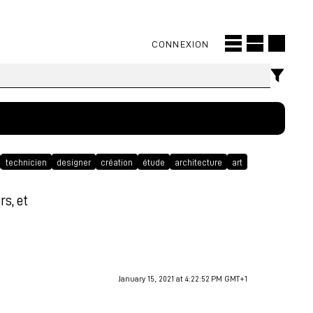
CONNEXION
technicien
designer
création
étude
architecture
art
s, et
s
January 15, 2021 at 4:22:52 PM GMT+1