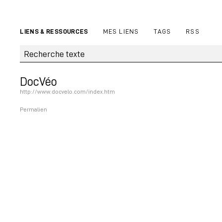
LIENS & RESSOURCES
MES LIENS
TAGS
RSS
DocVéo
http://www.docvelo.com/index.htm
Permalien