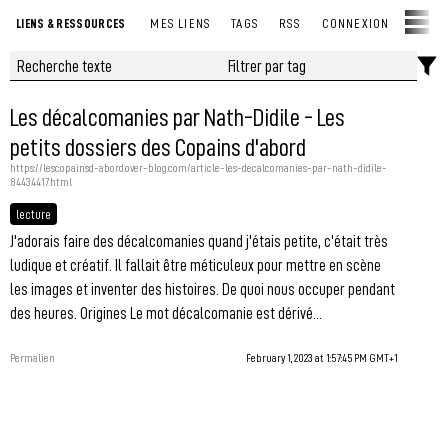
LIENS & RESSOURCES
MES LIENS
TAGS
RSS
CONNEXION
Les décalcomanies par Nath-Didile - Les
petits dossiers des Copains d'abord
https://lescopainsd-abord.over-blog.com/article-les-decalcomanies-par-nath-didile-
84434417.html
lecture
J'adorais faire des décalcomanies quand j'étais petite, c'était très
ludique et créatif. Il fallait être méticuleux pour mettre en scène
les images et inventer des histoires. De quoi nous occuper pendant
des heures. Origines Le mot décalcomanie est dérivé...
Permalien
February 1, 2023 at 1:57:45 PM GMT+1