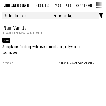
LIENS & RESSOURCES
MES LIENS
TAGS
RSS
CONNEXION
Plain Vanilla
https://plainvanillaweb.com/index.html
www
An explainer for doing web development using only vanilla
techniques.
Permalien
August 30, 2024 at 9:44:29 AM GMT+2