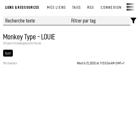
LIENS & RESSOURCES
MES LIENS
TAGS
RSS
CONNEXION
Monkey Type - LOUIE
https://mnkytype.com/louie
font
Permalien
March 21, 2025 at 11:55:34 AM GMT+1