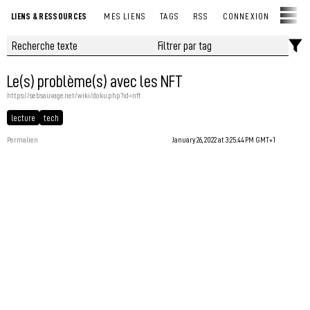
LIENS & RESSOURCES
MES LIENS
TAGS
RSS
CONNEXION
Le(s) problème(s) avec les NFT
https://sebsauvage.net/wiki/doku.php?id=nft
lecture
tech
Permalien
January 26, 2022 at 3:25:44 PM GMT+1