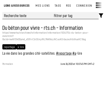
LIENS & RESSOURCES
MES LIENS
TAGS
RSS
CONNEXION
Du béton pour vivre - rts.ch - Information
https://www.rts.ch/archives/tv/information/information/10341754-du-beton-pour-
vivre.html?
fbclid=IwAR13kEBymd_x5SYrrCbOEmjr9tL7NKPaLcNCuoKOrbazvuVrblHuaHC1Xog
reportage
a-lire
La vie dans les grandes cité-satellites.
#reportage
#a
-lire
Permalien
June 26, 2022 at 10:07:45 PM GMT+2