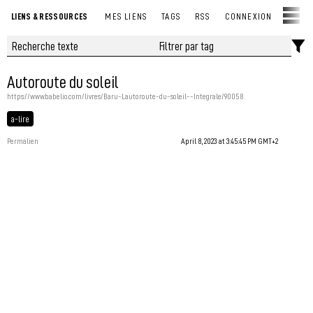
LIENS & RESSOURCES
MES LIENS
TAGS
RSS
CONNEXION
Autoroute du soleil
https://www.babelio.com/livres/Baru-Lautoroute-du-soleil--Integrale/90058
a-lire
Permalien
April 8, 2023 at 3:45:45 PM GMT+2