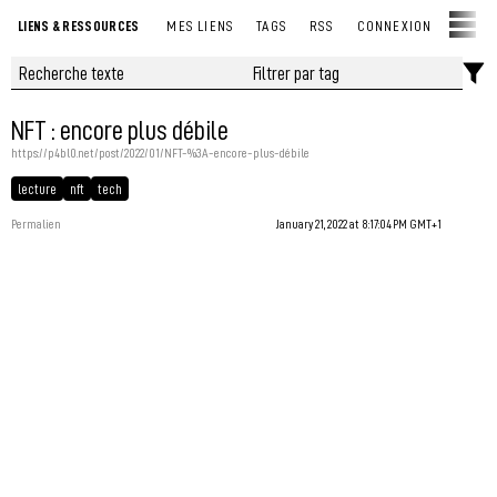
LIENS & RESSOURCES
MES LIENS
TAGS
RSS
CONNEXION
NFT : encore plus débile
https://p4bl0.net/post/2022/01/NFT-%3A-encore-plus-débile
lecture
nft
tech
Permalien
January 21, 2022 at 8:17:04 PM GMT+1