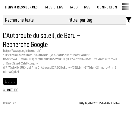
LIENS & RESSOURCES
MES LIENS
TAGS
RSS
CONNEXION
L’Autoroute du soleil, de Baru –
Recherche Google
https://www.google.fr/search?
q=L%E2%80%99Autoroute+du+soleil,+de+Baru&client=safari&hl=fr-
fr&sxsrf=ALiCzsbmEXOpecrtBLp8RDl7549WkuIGyA:1657997243278&source=lnms&tbm=is
ch&sa=X&ved=2ahUKEwjgj-
WFif74AhXB44UKHb48AmsQ_AUoAnoECAEQBA&biw=1366&bih=917&dpr=2#imgrc=P_nI5
nLrrWQpkM
lecture
#lecture
Permalien
July 17, 2022 at 11:51:41 AM GMT+2